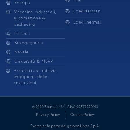
iDA
Energia
Exe4Nastran
Macchine industriali,
automazione &
Exe4Thermal
packaging
Hi Tech
Bioingegneria
Navale
Università & MePA
Architettura, edilizia,
ingegneria delle
costruzioni
© 2026 Exemplar Srl | P.IVA 09377270013
Privacy Policy
Cookie Policy
Exemplar fa parte del gruppo Horsa S.p.A.