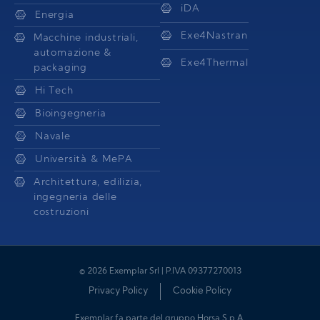
iDA
Energia
Exe4Nastran
Macchine industriali,
automazione &
Exe4Thermal
packaging
Hi Tech
Bioingegneria
Navale
Università & MePA
Architettura, edilizia,
ingegneria delle
costruzioni
© 2026 Exemplar Srl | P.IVA 09377270013
Privacy Policy
Cookie Policy
Exemplar fa parte del gruppo Horsa S.p.A.