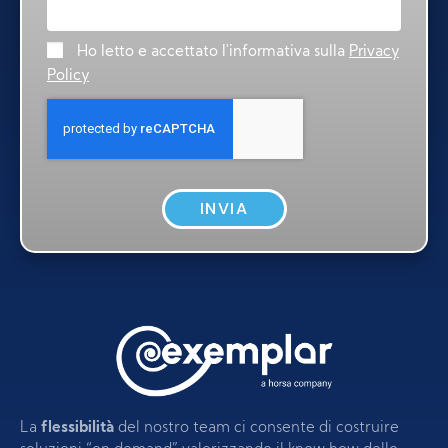
Ho letto e accettato l'informativa sulla
Privacy
Policy
INVIA
La
flessibilità
del nostro team ci consente di costruire