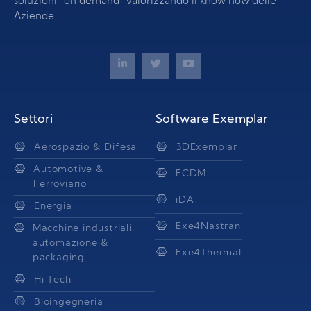
soluzioni “on demand” valorizzando il know how delle
Aziende.
Settori
Software Exemplar
Aerospazio & Difesa
3DExemplar
Automotive &
ECDM
Ferroviario
iDA
Energia
Exe4Nastran
Macchine industriali,
automazione &
Exe4Thermal
packaging
Hi Tech
Bioingegneria