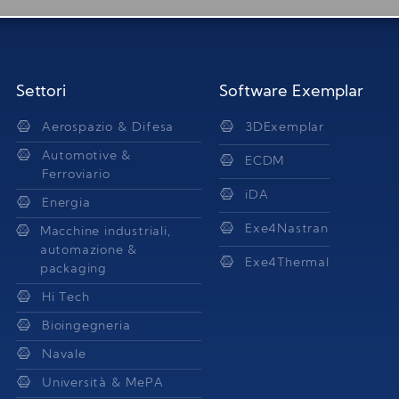
Settori
Software Exemplar
Aerospazio & Difesa
3DExemplar
Automotive &
ECDM
Ferroviario
iDA
Energia
Exe4Nastran
Macchine industriali,
automazione &
Exe4Thermal
packaging
Hi Tech
Bioingegneria
Navale
Università & MePA